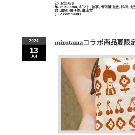
お知らせ
mizutama
,
ギフト
,
催事
,
出張鷹山堂
,
和柄
,
山
紋
,
織物
,
贈り物
,
鷹山堂
2 comments
2024
mizutamaコラボ商品夏
13
Jul