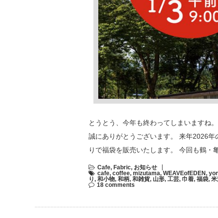
とうとう、今年も終わってしまいますね。
誠にありがとうございます。 来年2026
りで福袋を販売いたします。 今回も鶴・亀
Cafe
,
Fabric
,
お知らせ
cafe
,
coffee
,
mizutama
,
WEAVEofEDEN
,
yo
り
,
和小物
,
和柄
,
和雑貨
,
山形
,
工芸
,
巾着
,
福袋
,
米
18 comments