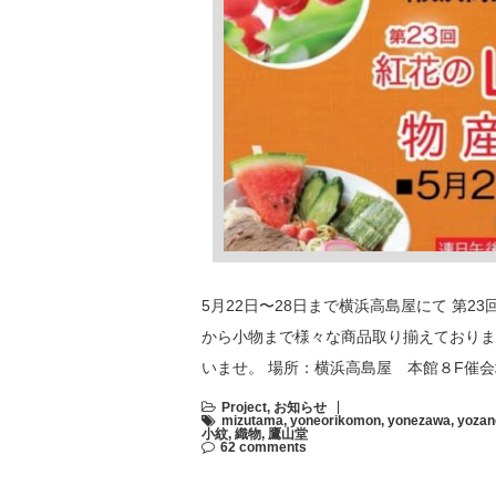
5月22日〜28日まで横浜高島屋にて 第
から小物まで様々な商品取り揃えておりま
いませ。 場所：横浜高島屋 本館８F催会
Project
,
お知らせ
mizutama
,
yoneorikomon
,
yonezawa
,
yozan
小紋
,
織物
,
鷹山堂
62 comments