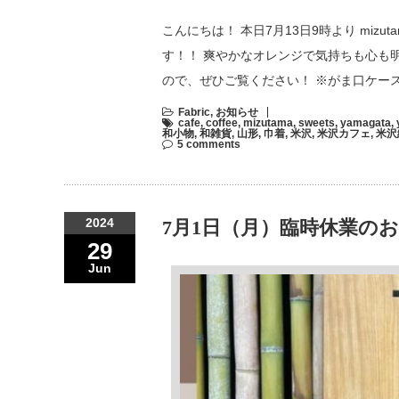
こんにちは！ 本日7月13日9時より mi
す！！ 爽やかなオレンジで気持ちも心も明
ので、ぜひご覧ください！ ※がま口ケー
Fabric
,
お知らせ
cafe
,
coffee
,
mizutama
,
sweets
,
yamagata
,
和小物
,
和雑貨
,
山形
,
巾着
,
米沢
,
米沢カフェ
,
米沢
5 comments
2024
7月1日（月）臨時休業の
29
Jun