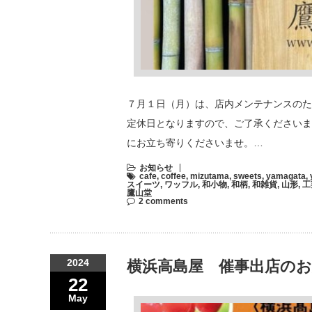
７月１日（月）は、店内メンテナンスのた
定休日となりますので、ご了承くださいま
にお立ち寄りくださいませ。…
お知らせ
cafe
,
coffee
,
mizutama
,
sweets
,
yamagata
,
スイーツ
,
ワッフル
,
和小物
,
和柄
,
和雑貨
,
山形
,
工
鷹山堂
2 comments
2024
横浜高島屋 催事出店の
22
May