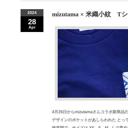
2024
mizutama × 米織小紋
28
Apr
4月26日からmizutamaさんコラボ新商
デザインのポケットがあしらわれた とっ
柄展開で、サイズは XS、S、M、L で男