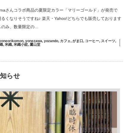
zutamaさんコラボ商品の夏限定カラー「マリーゴールド」が発売で
るくなりそうですね♪ 楽天・Yahoo!どちらでも販売しております
スのみ、数量限定の…
yoneorikomon
,
yonezawa
,
yozando
,
カフェ
,
がま口
,
コーヒー
,
スイーツ
,
織
,
米織
,
米織小紋
,
鷹山堂
お知らせ