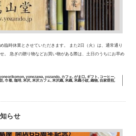
め臨時休業とさせていただきます。 また2日（火）は、通常通り
せ。 急ぎの贈り物などお買い物がある際は、土日のうちにお早め
yoneorikomon
,
yonezawa
,
yozando
,
カフェ
,
がま口
,
ギフト
,
コーヒー
,
芸
,
巾着
,
珈琲
,
米沢
,
米沢カフェ
,
米沢織
,
米織
,
米織小紋
,
織物
,
自家焙煎
,
お知らせ