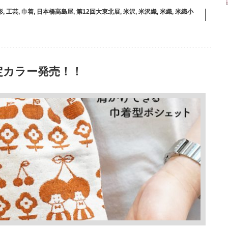
形
,
工芸
,
巾着
,
日本橋高島屋
,
第12回大東北展
,
米沢
,
米沢織
,
米織
,
米織小
限定カラー発売！！