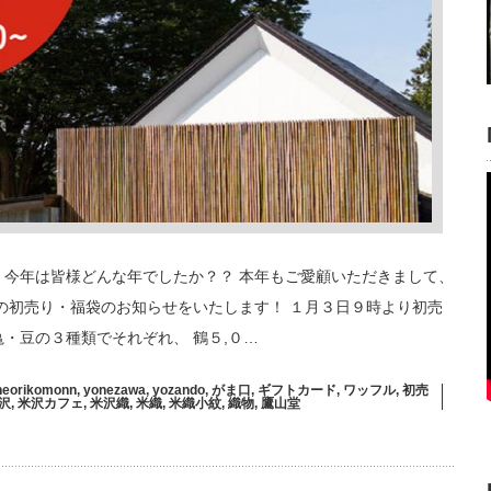
 今年は皆様どんな年でしたか？？ 本年もご愛顧いただきまして、
年の初売り・福袋のお知らせをいたします！ １月３日９時より初売
・豆の３種類でそれぞれ、 鶴５,０…
neorikomonn
,
yonezawa
,
yozando
,
がま口
,
ギフトカード
,
ワッフル
,
初売
沢
,
米沢カフェ
,
米沢織
,
米織
,
米織小紋
,
織物
,
鷹山堂