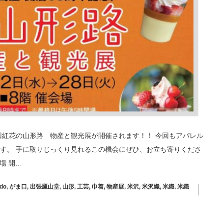
23回紅花の山形路 物産と観光展が開催されます！！ 今回もアパレル
す。 手に取りじっくり見れるこの機会にぜひ、お立ち寄りくださ
場 開…
do
,
がま口
,
出張鷹山堂
,
山形
,
工芸
,
巾着
,
物産展
,
米沢
,
米沢織
,
米織
,
米織