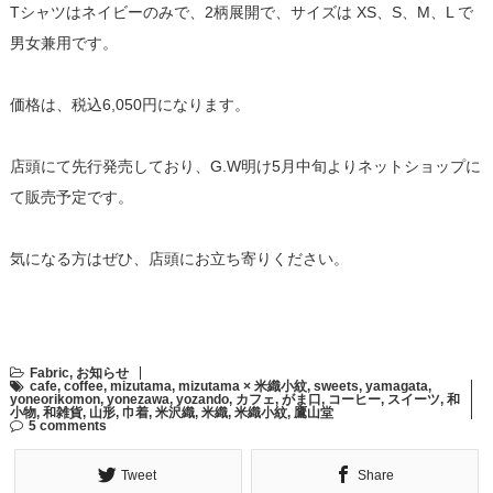
Tシャツはネイビーのみで、2柄展開で、サイズは XS、S、M、L で
男女兼用です。
価格は、税込6,050円になります。
店頭にて先行発売しており、G.W明け5月中旬よりネットショップに
て販売予定です。
気になる方はぜひ、店頭にお立ち寄りください。
Fabric
,
お知らせ
cafe
,
coffee
,
mizutama
,
mizutama × 米織小紋
,
sweets
,
yamagata
,
yoneorikomon
,
yonezawa
,
yozando
,
カフェ
,
がま口
,
コーヒー
,
スイーツ
,
和
小物
,
和雑貨
,
山形
,
巾着
,
米沢織
,
米織
,
米織小紋
,
鷹山堂
5 comments
Tweet
Share