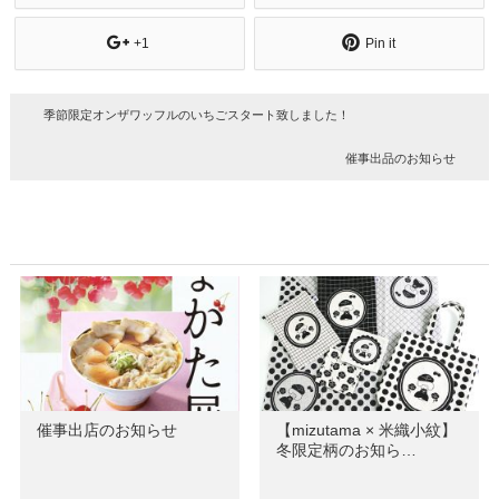
+1
Pin it
季節限定オンザワッフルのいちごスタート致しました！
催事出品のお知らせ
催事出店のお知らせ
【mizutama × 米織小紋】
冬限定柄のお知ら…