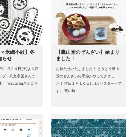
ma × 米織小紋】冬
【鷹山堂のぜんざい】始まり
知らせ
ました！
日１月２４日(土)より店
お待たせいたしました！ とうとう鷹山
ップ・八文字屋さんで
堂のぜんざいの季節がやってきまし
 mizutamaさんコラ
た！ 本日１月１０日(土)よりスタートで
す。 寒い時…