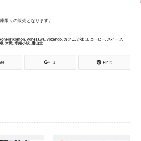
庫限りの販売となります。
yoneorikomon
,
yonezawa
,
yozando
,
カフェ
,
がま口
,
コーヒー
,
スイーツ
,
織
,
米織
,
米織小紋
,
鷹山堂
are
+1
Pin it