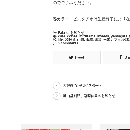
のでご了承ください。
春カラー、ピスタチオは生産終了により在
Fabric
,
お知らせ
cafe
,
coffee
,
mizutama
,
sweets
,
yamagata
,
和小物
,
和雑貨
,
山形
,
巾着
,
米沢
,
米沢カフェ
,
米沢
5 comments
Tweet
Sh
大好評 ”かき氷”スタート！
鷹山堂別館、臨時休業のお知らせ