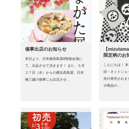
催事出店のお知らせ
【mizuta
限定柄のお
本日より、日本橋高島屋8階催会場に
こんにちは！ 本
て、出品させて頂きます！ また、５月
頭・ネットショ
２７日（水）からの横浜高島屋、日本
先行発売されます、
橋三越の催事にも出店させ…
ボ商品の…