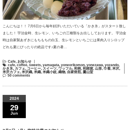
こんにちは！！ 7月6日から毎年好評いただいている「かき氷」がスタート致し
ました！ 宇治金時、生レモン、いちごの三種類をお出ししております。 宇治金
時は自家製あずきにもちもちの白玉、生レモンといちごには果肉入りシロップ
どれも夏にぴったりの絶品です♪夏の暑…
Cafe
,
お知らせ
cafe
,
coffee
,
sweets
,
yamagata
,
yoneorikomon
,
yonezawa
,
yozando
,
かき氷
,
カフェ
,
コーヒー
,
スイーツ
,
ワッフル
,
和柄
,
和雑貨
,
山形
,
巾着
,
米沢
,
米沢カフェ
,
米沢織
,
米織
,
米織小紋
,
織物
,
自家焙煎
,
鷹山堂
50 comments
2024
29
Jun