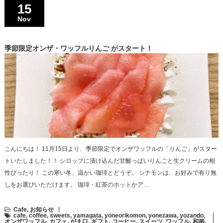
15
Nov
季節限定オンザ・ワッフルりんご がスタート！
こんにちは！ 11月15日より、季節限定でオンザワッフルの「りんご」がスター
トいたしました！！ シロップに漬け込んだ甘酸っぱいりんごと生クリームの相
性ぴったり！ この寒い冬、温かい珈琲とどうぞ。 シナモンは、お好みで有り無
しをお選びいただけます。 珈琲・紅茶のホットかア…
Cafe
,
お知らせ
cafe
,
coffee
,
sweets
,
yamagata
,
yoneorikomon
,
yonezawa
,
yozando
,
オンザワッフル
,
カフェ
,
がま口
,
ギフト
,
コーヒー
,
スイーツ
,
ワッフル
,
和柄
,