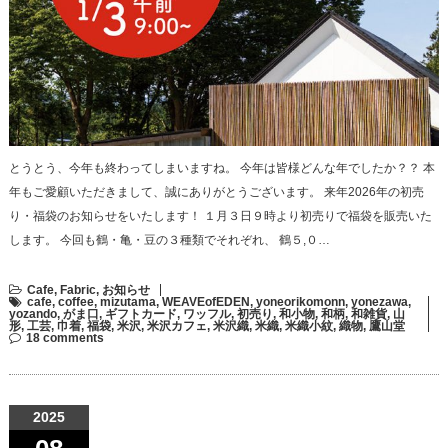
とうとう、今年も終わってしまいますね。 今年は皆様どんな年でしたか？？ 本
年もご愛顧いただきまして、誠にありがとうございます。 来年2026年の初売
り・福袋のお知らせをいたします！ １月３日９時より初売りで福袋を販売いた
します。 今回も鶴・亀・豆の３種類でそれぞれ、 鶴５,０…
Cafe
,
Fabric
,
お知らせ
cafe
,
coffee
,
mizutama
,
WEAVEofEDEN
,
yoneorikomonn
,
yonezawa
,
yozando
,
がま口
,
ギフトカード
,
ワッフル
,
初売り
,
和小物
,
和柄
,
和雑貨
,
山
形
,
工芸
,
巾着
,
福袋
,
米沢
,
米沢カフェ
,
米沢織
,
米織
,
米織小紋
,
織物
,
鷹山堂
18 comments
2025