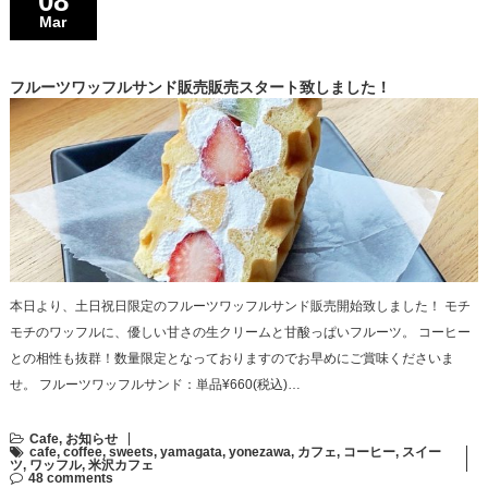
08
Mar
フルーツワッフルサンド販売販売スタート致しました！
本日より、土日祝日限定のフルーツワッフルサンド販売開始致しました！ モチ
モチのワッフルに、優しい甘さの生クリームと甘酸っぱいフルーツ。 コーヒー
との相性も抜群！数量限定となっておりますのでお早めにご賞味くださいま
せ。 フルーツワッフルサンド：単品¥660(税込)…
Cafe
,
お知らせ
cafe
,
coffee
,
sweets
,
yamagata
,
yonezawa
,
カフェ
,
コーヒー
,
スイー
ツ
,
ワッフル
,
米沢カフェ
48 comments