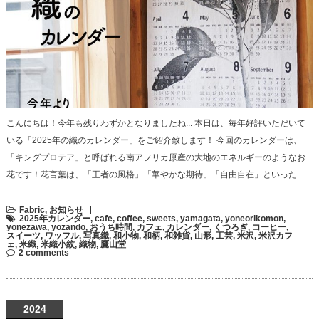
こんにちは！今年も残りわずかとなりましたね... 本日は、毎年好評いただいて
いる「2025年の織のカレンダー」をご紹介致します！ 今回のカレンダーは、
「キングプロテア」と呼ばれる南アフリカ原産の大地のエネルギーのようなお
花です！花言葉は、「王者の風格」「華やかな期待」「自由自在」といった…
Fabric
,
お知らせ
2025年カレンダー
,
cafe
,
coffee
,
sweets
,
yamagata
,
yoneorikomon
,
yonezawa
,
yozando
,
おうち時間
,
カフェ
,
カレンダー
,
くつろぎ
,
コーヒー
,
スイーツ
,
ワッフル
,
写真織
,
和小物
,
和柄
,
和雑貨
,
山形
,
工芸
,
米沢
,
米沢カフ
ェ
,
米織
,
米織小紋
,
織物
,
鷹山堂
2 comments
2024