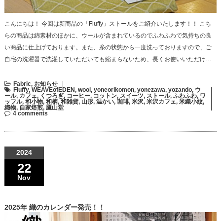
こんにちは！ 今回は新商品の「Fluffy」ストールをご紹介いたします！！ こち
らの商品は綿素材のほかに、ウールが含まれているのでふわふわで気持ちの良
い商品に仕上げております。また、糸の状態から一度洗っておりますので、ご
自宅の洗濯器で洗濯していただいても縮まらないため、長くお使いいただけ…
Fabric
,
お知らせ
Fluffy
,
WEAVEofEDEN
,
wool
,
yoneorikomon
,
yonezawa
,
yozando
,
ウ
ール
,
カフェ
,
くつろぎ
,
コーヒー
,
コットン
,
スイーツ
,
ストール
,
ふわふわ
,
ワ
ッフル
,
和小物
,
和柄
,
和雑貨
,
山形
,
温かい
,
珈琲
,
米沢
,
米沢カフェ
,
米織小紋
,
織物
,
自家焙煎
,
鷹山堂
4 comments
2024
22
Nov
2025年 織のカレンダー発売！！