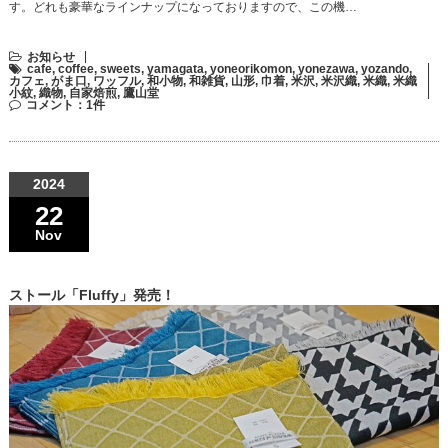
す。どれも豪華なラインナップになっておりますので、この機…
お知らせ
cafe
,
coffee
,
sweets
,
yamagata
,
yoneorikomon
,
yonezawa
,
yozando
,
カフェ
,
がま口
,
ワッフル
,
和小物
,
和雑貨
,
山形
,
巾着
,
米沢
,
米沢織
,
米織
,
米織
小紋
,
織物
,
自家焙煎
,
鷹山堂
コメント：1件
2024
22
Nov
ストール「Fluffy」発売！