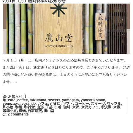
7月1日（月）臨時休業のお知らせ
７月１日（月）は、店内メンテナンスのため臨時休業とさせていただきます。
また2日（火）は、通常通り定休日となりますので、ご了承くださいませ。 急ぎ
の贈り物などお買い物がある際は、土日のうちにお早めにお立ち寄りください
ませ。…
お知らせ
cafe
,
coffee
,
mizutama
,
sweets
,
yamagata
,
yoneorikomon
,
yonezawa
,
yozando
,
カフェ
,
がま口
,
ギフト
,
コーヒー
,
スイーツ
,
ワッフル
,
和小物
,
和柄
,
和雑貨
,
山形
,
工芸
,
巾着
,
珈琲
,
米沢
,
米沢カフェ
,
米沢織
,
米織
,
米織小紋
,
織物
,
自家焙煎
,
鷹山堂
2 comments