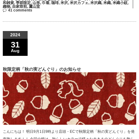
和雑貨
,
季節限定
,
山形
,
巾着
,
珈琲
,
米沢
,
米沢カフェ
,
米沢織
,
米織
,
米織小紋
,
織物
,
自家焙煎
,
鷹山堂
41 comments
2024
31
Aug
秋限定柄「秋の実どんぐり」のお知らせ
こんにちは！ 明日9月1日9時より店頭・ECで秋限定柄「秋の実どんぐり」を発