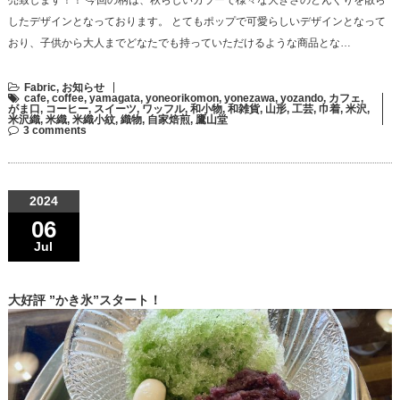
売致します！！ 今回の柄は、秋らしいカラーで様々な大きさのどんぐりを散ら
したデザインとなっております。 とてもポップで可愛らしいデザインとなって
おり、子供から大人までどなたでも持っていただけるような商品とな…
Fabric
,
お知らせ
cafe
,
coffee
,
yamagata
,
yoneorikomon
,
yonezawa
,
yozando
,
カフェ
,
がま口
,
コーヒー
,
スイーツ
,
ワッフル
,
和小物
,
和雑貨
,
山形
,
工芸
,
巾着
,
米沢
,
米沢織
,
米織
,
米織小紋
,
織物
,
自家焙煎
,
鷹山堂
3 comments
2024
06
Jul
大好評 ”かき氷”スタート！