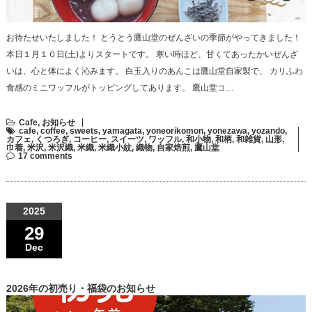
お待たせいたしました！ とうとう鷹山堂のぜんざいの季節がやってきました！
本日１月１０日(土)よりスタートです。 寒い時ほど、甘くてあったかいぜんざ
いは、心と体によく沁みます。 白玉入りのあんこは鷹山堂自家製で、 カリふわ
食感のミニワッフルがトッピングしてあります。 鷹山堂コ…
Cafe
,
お知らせ
cafe
,
coffee
,
sweets
,
yamagata
,
yoneorikomon
,
yonezawa
,
yozando
,
カフェ
,
くつろぎ
,
コーヒー
,
スイーツ
,
ワッフル
,
和小物
,
和柄
,
和雑貨
,
山形
,
巾着
,
米沢
,
米沢織
,
米織
,
米織小紋
,
織物
,
自家焙煎
,
鷹山堂
17 comments
2025
29
Dec
2026年の初売り・福袋のお知らせ