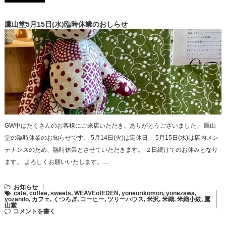
鷹山堂5月15日(水)臨時休業のおしらせ
GW中はたくさんのお客様にご来店いただき、ありがとうございました。 鷹山
堂の臨時休業のお知らせです。 5月14日(火)は定休日、 5月15日(水)は店内メン
テナンスのため、臨時休業とさせていただきます。 ２日続けてのお休みとなり
ます。 よろしくお願いいたします。…
お知らせ
cafe
,
coffee
,
sweets
,
WEAVEofEDEN
,
yoneorikomon
,
yonezawa
,
yozando
,
カフェ
,
くつろぎ
,
コーヒー
,
ツリーハウス
,
米沢
,
米織
,
米織小紋
,
鷹
山堂
コメントを書く