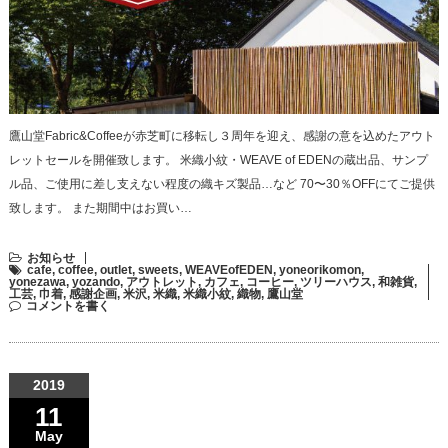
鷹山堂Fabric&Coffeeが赤芝町に移転し３周年を迎え、感謝の意を込めたアウト
レットセールを開催致します。 米織小紋・WEAVE of EDENの蔵出品、サンプ
ル品、ご使用に差し支えない程度の織キズ製品…など 70〜30％OFFにてご提供
致します。 また期間中はお買い…
お知らせ
cafe
,
coffee
,
outlet
,
sweets
,
WEAVEofEDEN
,
yoneorikomon
,
yonezawa
,
yozando
,
アウトレット
,
カフェ
,
コーヒー
,
ツリーハウス
,
和雑貨
,
工芸
,
巾着
,
感謝企画
,
米沢
,
米織
,
米織小紋
,
織物
,
鷹山堂
コメントを書く
2019
11
May