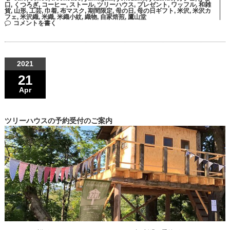
口
,
くつろぎ
,
コーヒー
,
ストール
,
ツリーハウス
,
プレゼント
,
ワッフル
,
和雑
貨
,
山形
,
工芸
,
巾着
,
布マスク
,
期間限定
,
母の日
,
母の日ギフト
,
米沢
,
米沢カ
フェ
,
米沢織
,
米織
,
米織小紋
,
織物
,
自家焙煎
,
鷹山堂
コメントを書く
2021
21
Apr
ツリーハウスの予約受付のご案内