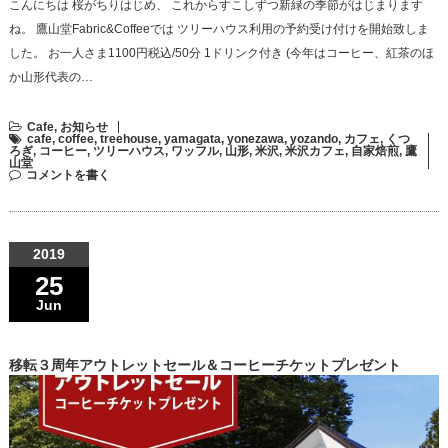
こんにちは 桜がちりはじめ、 これからすこしずつ新緑の季節がはじまります
ね。 鷹山堂Fabric&Coffeeでは ツリーハウス利用の予約受け付けを開始致しま
した。 お一人さま1100円税込/50分 1ドリンク付き (今年はコーヒー、紅茶のほ
か山形代表の…
Cafe
,
お知らせ
cafe
,
coffee
,
treehouse
,
yamagata
,
yonezawa
,
yozando
,
カフェ
,
くつ
ろぎ
,
コーヒー
,
ツリーハウス
,
ワッフル
,
山形
,
米沢
,
米沢カフェ
,
自家焙煎
,
鷹
山堂
コメントを書く
2019
25
Jun
移転３周年アウトレットセール＆コーヒーチケットプレゼント