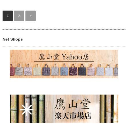
1
2
»
Net Shops