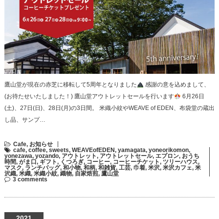
鷹山堂が現在の赤芝に移転して5周年となりました
感謝の意を込めまして、
(お待たせいたしました！) 鷹山堂アウトレットセールを行います
6月26日
(土)、27日(日)、28日(月)の3日間。 米織小紋やWEAVE of EDEN、布袋堂の蔵出
し品、サンプ…
Cafe
,
お知らせ
cafe
,
coffee
,
sweets
,
WEAVEofEDEN
,
yamagata
,
yoneorikomon
,
yonezawa
,
yozando
,
アウトレット
,
アウトレットセール
,
エプロン
,
おうち
時間
,
がま口
,
ギフト
,
くつろぎ
,
コーヒー
,
コーヒーチケット
,
ツリーハウス
,
マスク
,
ランチバッグ
,
和小物
,
和柄
,
和雑貨
,
工芸
,
巾着
,
米沢
,
米沢カフェ
,
米
沢織
,
米織
,
米織小紋
,
織物
,
自家焙煎
,
鷹山堂
3 comments
2021