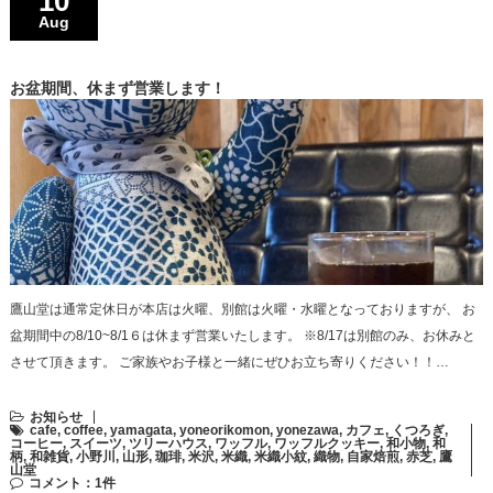
10
Aug
お盆期間、休まず営業します！
鷹山堂は通常定休日が本店は火曜、別館は火曜・水曜となっておりますが、 お
盆期間中の8/10~8/1６は休まず営業いたします。 ※8/17は別館のみ、お休みと
させて頂きます。 ご家族やお子様と一緒にぜひお立ち寄りください！！…
お知らせ
cafe
,
coffee
,
yamagata
,
yoneorikomon
,
yonezawa
,
カフェ
,
くつろぎ
,
コーヒー
,
スイーツ
,
ツリーハウス
,
ワッフル
,
ワッフルクッキー
,
和小物
,
和
柄
,
和雑貨
,
小野川
,
山形
,
珈琲
,
米沢
,
米織
,
米織小紋
,
織物
,
自家焙煎
,
赤芝
,
鷹
山堂
コメント：1件