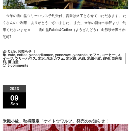
. . 今年の鷹山堂ツリーハウス予約受付、営業は終了とさせていただきます。 た
くさんのご利用、ありがとうございました。 また、来年の新緑の季節よりご利
用くださいませ☺︎ . . . . 鷹山堂Fabric&Coffee（ようざんどう） 山形県米沢市赤
芝町1…
Cafe
,
お知らせ
cafe
,
coffee
,
yoneorikomon
,
yonezawa
,
yozando
,
カフェ
,
コーヒー
,
ス
イーツ
,
ツリーハウス
,
米沢
,
米沢カフェ
,
米沢織
,
米織
,
米織小紋
,
織物
,
自家焙
煎
,
鷹山堂
5 comments
2023
09
Sep
米織小紋、秋柄限定「ケイトウワルツ」発売のお知らせ！