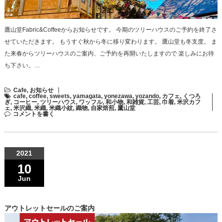
鷹山堂Fabric&Coffeeからお知らせです。 今期のツリーハウスのご予約を終了さ
せていただきます。 もうすぐ秋から冬に移り変わります。 鷹山堂も冬支度。 ま
た来春からツリーハウスのご案内、ご予約を再開いたしますので 楽しみにお待
ち下さい。…
Cafe
,
お知らせ
cafe
,
coffee
,
sweets
,
yamagata
,
yonezawa
,
yozando
,
カフェ
,
くつろ
ぎ
,
コーヒー
,
ツリーハウス
,
ワッフル
,
和小物
,
和雑貨
,
工芸
,
巾着
,
米沢カフ
ェ
,
米沢織
,
米織
,
米織小紋
,
織物
,
自家焙煎
,
鷹山堂
コメントを書く
2021
10
Jun
アウトレットセールのご案内