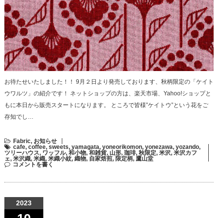
お待たせいたしました！！ 9月２日より発売しております、秋柄限定の「ケイト
ウワルツ」の紹介です！ ネットショップの方は、楽天市場、Yahoo!ショップと
もに本日から販売スタートになります。 ところで皆様”ケイトウ”という花をご
存知でし…
Fabric
,
お知らせ
cafe
,
coffee
,
sweets
,
yamagata
,
yoneorikomon
,
yonezawa
,
yozando
,
ツリーハウス
,
ワッフル
,
和小物
,
和雑貨
,
山形
,
珈琲
,
秋限定
,
米沢
,
米沢カフ
ェ
,
米沢織
,
米織
,
米織小紋
,
織物
,
自家焙煎
,
限定柄
,
鷹山堂
コメントを書く
2023