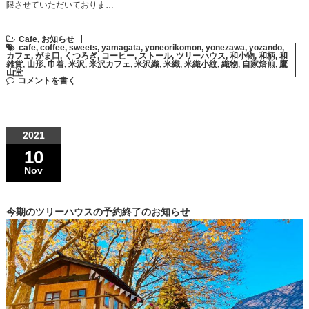
限させていただいておりま…
Cafe
,
お知らせ
cafe
,
coffee
,
sweets
,
yamagata
,
yoneorikomon
,
yonezawa
,
yozando
,
カフェ
,
がま口
,
くつろぎ
,
コーヒー
,
ストール
,
ツリーハウス
,
和小物
,
和柄
,
和
雑貨
,
山形
,
巾着
,
米沢
,
米沢カフェ
,
米沢織
,
米織
,
米織小紋
,
織物
,
自家焙煎
,
鷹
山堂
コメントを書く
2021
10
Nov
今期のツリーハウスの予約終了のお知らせ