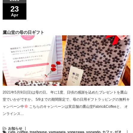
23
Apr
鷹山堂の母の日ギフト
2021年5月9日(日)は母の日。 年に1度、日頃の感謝を込めたプレゼントを鷹山
堂でいかがですか。 5/9までの期間限定で、母の日用ギフトラッピングの無料キ
ャンペーン中
こちらのキャンペーンは実店舗の鷹山堂Fabric&Coffeeと、 オ
ンラインス…
お知らせ
cafe
,
coffee
,
treehouse
,
yamagata
,
yonezawa
,
yozando
,
カフェ
,
がま