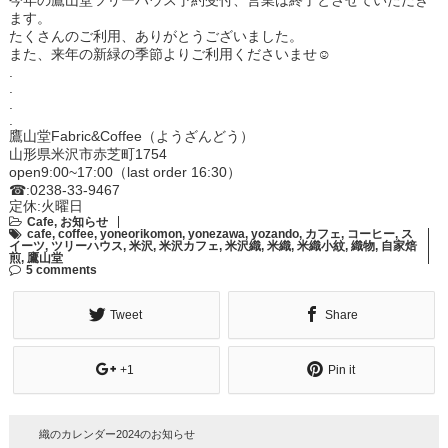
今年の鷹山堂ツリーハウス予約受付、営業は終了とさせていただき
ます。
たくさんのご利用、ありがとうございました。
また、来年の新緑の季節よりご利用くださいませ
☺︎
.
.
.
.
鷹山堂Fabric&Coffee（ようざんどう）
山形県米沢市赤芝町1754
open9:00~17:00（last order 16:30）
☎︎
:0238-33-9467
定休:火曜日
Cafe
,
お知らせ
cafe
,
coffee
,
yoneorikomon
,
yonezawa
,
yozando
,
カフェ
,
コーヒー
,
ス
イーツ
,
ツリーハウス
,
米沢
,
米沢カフェ
,
米沢織
,
米織
,
米織小紋
,
織物
,
自家焙
煎
,
鷹山堂
5 comments
Tweet
Share
+1
Pin it
織のカレンダー2024のお知らせ