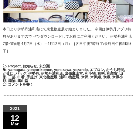
本日より伊勢丹浦和店にて東北物産展が始まりました。 今回は伊勢丹アプリ特
典がありますので ぜひダウンロードしてお得にご利用ください。 伊勢丹浦和店
7階 催物場 4月7日（水）～4月12日（月）［各日午後7時終了/最終日午後5時終
了］…
Project
,
お知らせ
,
未分類
yamagata
,
yoneorikomon
,
yonezawa
,
yozando
,
エプロン
,
おうち時間
,
がま口
,
バッグ
,
伊勢丹
,
伊勢丹浦和店
,
出張鷹山堂
,
和小物
,
和柄
,
和雑貨
,
山
形
,
工芸
,
巾着
,
手提げ
,
東北物産展
,
浦和
,
物産展
,
米沢
,
米沢織
,
米織
,
米織小
紋
,
織物
,
鷹山堂
コメントを書く
2021
12
Mar