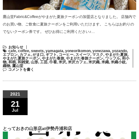
鷹山堂Fabric&Coffeeがやまがた夏旅クーポンの加盟店となりました。 店舗内で
のお買い物、ご飲食に夏旅クーポンをご利用いただけます。 こちらはお釣りの
でないクーポン券です。 ぜひお得にご利用ください♪…
お知らせ
cafe
,
coffee
,
sweets
,
yamagata
,
yoneorikomon
,
yonezawa
,
yozando
,
エプロン
,
カフェ
,
がま口
,
ギフト
,
コーヒー
,
スイーツ
,
マスク
,
やまがた夏旅
,
やまがた夏旅クーポン
,
やまがた春旅
,
やまがた春旅クーポン
,
ワッフル
,
和小
物
,
和柄
,
和雑貨
,
山形
,
工芸
,
巾着
,
米沢
,
米沢カフェ
,
米沢織
,
米織
,
米織小紋
,
織物
,
鷹山堂
コメントを書く
2021
21
Jul
とっておきの山形店at伊勢丹浦和店