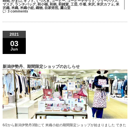
時間
,
がま口
,
ギフト
,
くつろぎ
,
コーヒー
,
コーヒーチケット
,
ツリーハウス
,
マスク
,
ランチバッグ
,
和小物
,
和柄
,
和雑貨
,
工芸
,
巾着
,
米沢
,
米沢カフェ
,
米
沢織
,
米織
,
米織小紋
,
織物
,
自家焙煎
,
鷹山堂
3 comments
2021
03
Jun
新潟伊勢丹、期間限定ショップのおしらせ
6/2から新潟伊勢丹3階にて 米織小紋の期間限定ショップが始まりました できた