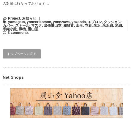
の対策は行なっております…
Project
,
お知らせ
yamagata
,
yoneorikomon
,
yonezawa
,
yozando
,
エプロン
,
クッション
カバー
,
ストール
,
マスク
,
出張鷹山堂
,
和雑貨
,
山形
,
巾着
,
米沢
,
米沢織
,
米織
,
米織小紋
,
織物
,
鷹山堂
3 comments
トップページに戻る
Net Shops