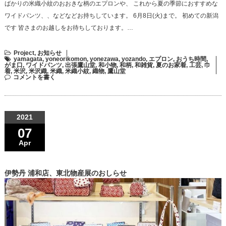
ばかりの米織小紋のおおきな柄のエプロンや、 これから夏の季節におすすめな
ワイドパンツ、、などなどお持ちしています。 6月8日(火)まで。 初めての新潟
です 皆さまのお越しをお待ちしております。…
Project
,
お知らせ
yamagata
,
yoneorikomon
,
yonezawa
,
yozando
,
エプロン
,
おうち時間
,
がま口
,
ワイドパンツ
,
出張鷹山堂
,
和小物
,
和柄
,
和雑貨
,
夏のお家着
,
工芸
,
巾
着
,
米沢
,
米沢織
,
米織
,
米織小紋
,
織物
,
鷹山堂
コメントを書く
2021
07
Apr
伊勢丹 浦和店、東北物産展のおしらせ