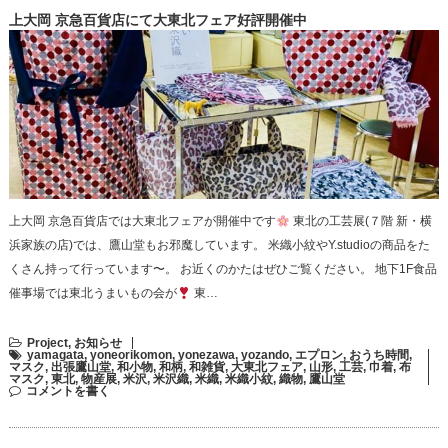
上大岡 京急百貨店にて大東北フェア好評開催中
上大岡 京急百貨店では大東北フェアが開催中です
東北の工芸展(７階 新・横
浜家族の店)では、鷹山堂もお邪魔しています。 米織小紋やY.studioの商品をた
くさん持って行っています〜。 お近くのかたはぜひご覧ください。 地下1F食品
催事場では東北うまいもの会が
東…
Project
,
お知らせ
yamagata
,
yoneorikomon
,
yonezawa
,
yozando
,
エプロン
,
おうち時間
,
マスク
,
出張鷹山堂
,
和小物
,
和柄
,
和雑貨
,
大東北フェア
,
山形
,
工芸
,
巾着
,
布
マスク
,
東北
,
物産展
,
米沢
,
米沢織
,
米織
,
米織小紋
,
織物
,
鷹山堂
コメントを書く