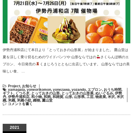
伊勢丹浦和店にて本日より「とっておきの山形展」が始まりました。 鷹山堂は
夏を涼しく乗り切るためのワイドパンツや 山形ならではの
さくらんぼ柄のエ
プロン、 今日発売の
くまじろうとともに出店しています。 山形ならではの美
味しい食、 …
Project
,
お知らせ
yamagata
,
yoneorikomon
,
yonezawa
,
yozando
,
エプロン
,
おうち時間
,
ギフト
,
くつろぎ
,
とっておきの山形
,
とっておきの山形展
,
ぬいぐるみ
,
伊勢
丹
,
伊勢丹浦和店
,
和小物
,
和柄
,
和雑貨
,
山形
,
山形県
,
工芸
,
物産展
,
米沢
,
米沢
織
,
米織
,
米織小紋
,
織物
,
鷹山堂
コメントを書く
2021