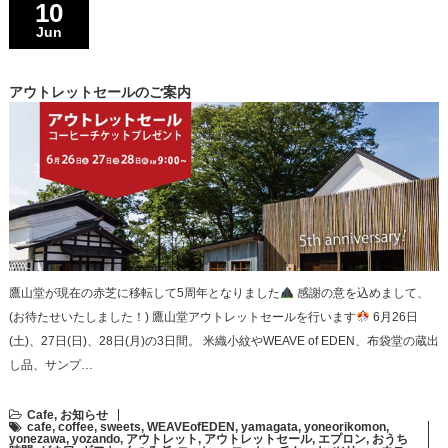
10
Jun
アウトレットセールのご案内
鷹山堂が現在の赤芝に移転して5周年となりました
感謝の意を込めまして、
(お待たせいたしました！) 鷹山堂アウトレットセールを行います
6月26日
(土)、27日(日)、28日(月)の3日間。 米織小紋やWEAVE of EDEN、布袋堂の蔵出
し品、サンプ…
Cafe
,
お知らせ
cafe
,
coffee
,
sweets
,
WEAVEofEDEN
,
yamagata
,
yoneorikomon
,
yonezawa
,
yozando
,
アウトレット
,
アウトレットセール
,
エプロン
,
おうち