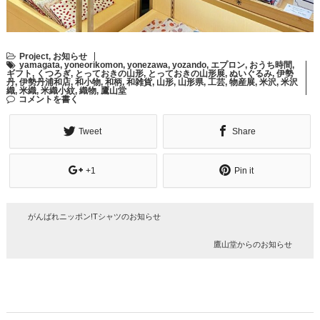
Project
,
お知らせ
yamagata
,
yoneorikomon
,
yonezawa
,
yozando
,
エプロン
,
おうち時間
,
ギフト
,
くつろぎ
,
とっておきの山形
,
とっておきの山形展
,
ぬいぐるみ
,
伊勢
丹
,
伊勢丹浦和店
,
和小物
,
和柄
,
和雑貨
,
山形
,
山形県
,
工芸
,
物産展
,
米沢
,
米沢
織
,
米織
,
米織小紋
,
織物
,
鷹山堂
コメントを書く
Tweet
Share
+1
Pin it
がんばれニッポン!Tシャツのお知らせ
鷹山堂からのお知らせ