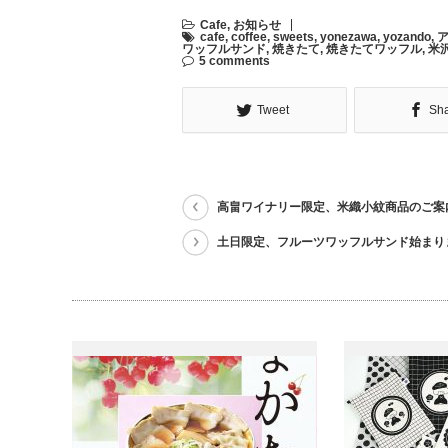
Cafe
,
お知らせ
cafe
,
coffee
,
sweets
,
yonezawa
,
yozando
,
ワッフルサンド
,
焼きたて
,
焼きたてワッフル
,
米
5 comments
Tweet
Sh
高畠ワイナリー限定、米織小紋商品のご案
土日限定、フルーツワッフルサンド始まり