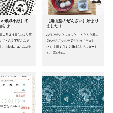
ma × 米織小紋】冬
【鷹山堂のぜんざい】始まり
知らせ
ました！
日１月２４日(土)より店
お待たせいたしました！ とうとう鷹山
ップ・八文字屋さんで
堂のぜんざいの季節がやってきまし
 mizutamaさんコラ
た！ 本日１月１０日(土)よりスタートで
す。 寒い時…