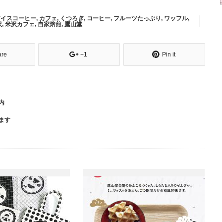
アイスコーヒー
,
カフェ
,
くつろぎ
,
コーヒー
,
フルーツたっぷり
,
ワッフル
,
沢
,
米沢カフェ
,
自家焙煎
,
鷹山堂
are
+1
Pin it
内
ます