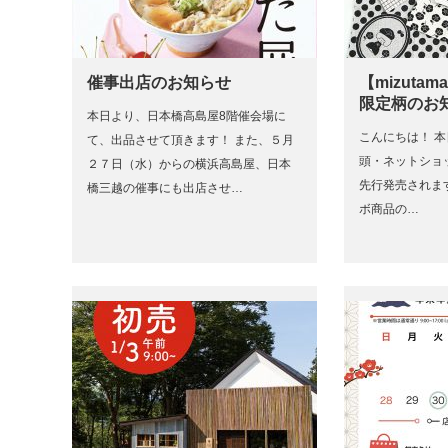
催事出店のお知らせ
【mizuta
限定柄のお
本日より、日本橋高島屋8階催会場に
こんにちは！ 本
て、出品させて頂きます！ また、５月
頭・ネットショ
２７日（水）からの横浜高島屋、日本
先行発売されます、
橋三越の催事にも出店させ…
ボ商品の…