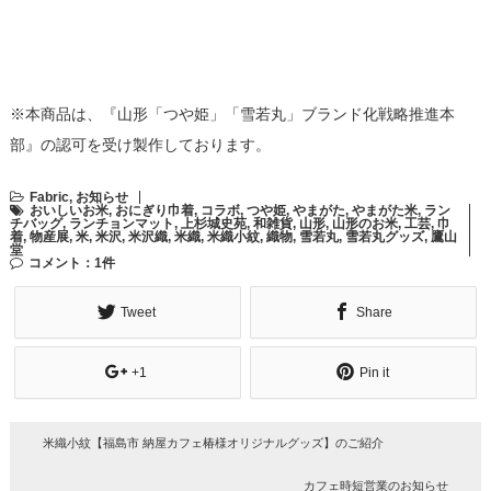
※本商品は、『山形「つや姫」「雪若丸」ブランド化戦略推進本
部』の認可を受け製作しております。
Fabric
,
お知らせ
おいしいお米
,
おにぎり巾着
,
コラボ
,
つや姫
,
やまがた
,
やまがた米
,
ラン
チバッグ
,
ランチョンマット
,
上杉城史苑
,
和雑貨
,
山形
,
山形のお米
,
工芸
,
巾
着
,
物産展
,
米
,
米沢
,
米沢織
,
米織
,
米織小紋
,
織物
,
雪若丸
,
雪若丸グッズ
,
鷹山
堂
コメント：1件
Tweet
Share
+1
Pin it
米織小紋【福島市 納屋カフェ椿様オリジナルグッズ】のご紹介
カフェ時短営業のお知らせ