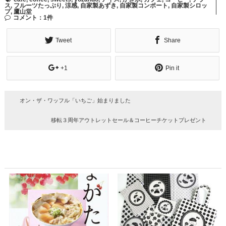
ス
,
フルーツたっぷり
,
涼感
,
自家製あずき
,
自家製コンポート
,
自家製シロッ
プ
,
鷹山堂
コメント：1件
Tweet
Share
+1
Pin it
オン・ザ・ワッフル「いちご」始まりました
移転３周年アウトレットセール＆コーヒーチケットプレゼント