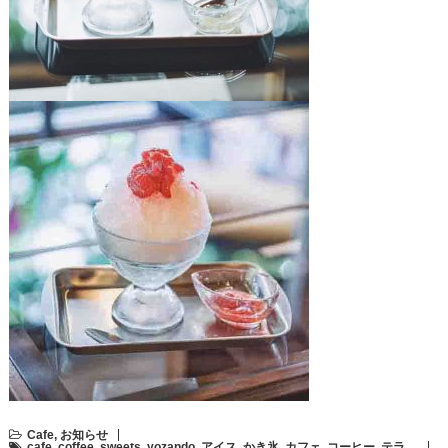
Cafe
,
お知らせ
cafe
,
coffee
,
sweets
,
yozando
,
アイス
,
かき氷
,
カフェ
,
コーヒー
,
テラ