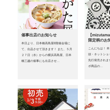
催事出店のお知らせ
【mizuta
限定柄のお
本日より、日本橋高島屋8階催会場に
こんにちは！ 本
て、出品させて頂きます！ また、５月
頭・ネットショ
２７日（水）からの横浜高島屋、日本
先行発売されます、
橋三越の催事にも出店させ…
ボ商品の…