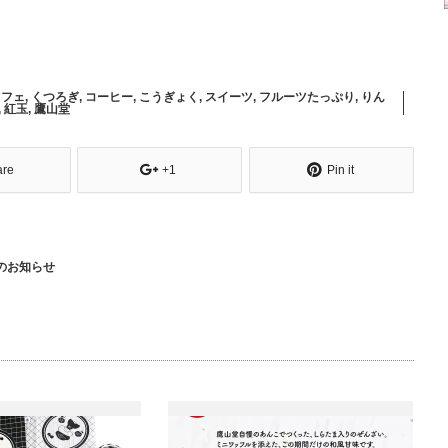
カフェ
,
くつろぎ
,
コーヒー
,
こうぎょく
,
スイーツ
,
フルーツたっぷり
,
りん
,
紅玉
,
鷹山堂
are
+1
Pin it
柄のお知らせ