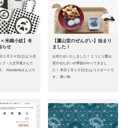
ma × 米織小紋】冬
【鷹山堂のぜんざい】始まり
知らせ
ました！
日１月２４日(土)より店
お待たせいたしました！ とうとう鷹山
ップ・八文字屋さんで
堂のぜんざいの季節がやってきまし
 mizutamaさんコラ
た！ 本日１月１０日(土)よりスタートで
す。 寒い時…