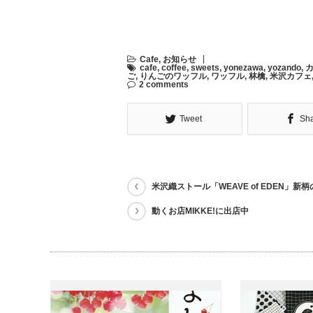
Cafe
,
お知らせ
cafe
,
coffee
,
sweets
,
yonezawa
,
yozando
,
ご
,
りんごのワッフル
,
ワッフル
,
林檎
,
米沢カフェ
2 comments
Tweet
Sh
米沢織ストール「WEAVE of EDEN」新
動くお店MIKKE!に出店中