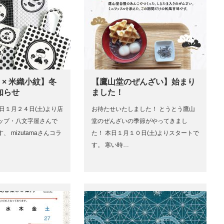
ma × 米織小紋】冬
【鷹山堂のぜんざい】始まり
知らせ
ました！
日１月２４日(土)より店
お待たせいたしました！ とうとう鷹山
ップ・八文字屋さんで
堂のぜんざいの季節がやってきまし
 mizutamaさんコラ
た！ 本日１月１０日(土)よりスタートで
す。 寒い時…