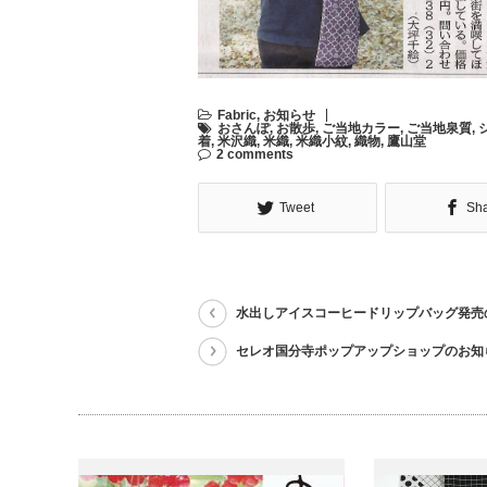
Fabric
,
お知らせ
おさんぽ
,
お散歩
,
ご当地カラー
,
ご当地泉質
,
着
,
米沢織
,
米織
,
米織小紋
,
織物
,
鷹山堂
2 comments
Tweet
Sh
水出しアイスコーヒードリップバッグ発売
セレオ国分寺ポップアップショップのお知