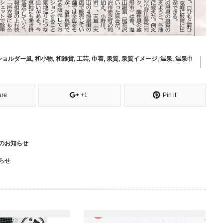
ショルダー風
,
和小物
,
和雑貨
,
工芸
,
巾着
,
泉質
,
泉質イメージ
,
温泉
,
温泉巾
are
+1
Pin it
のお知らせ
らせ