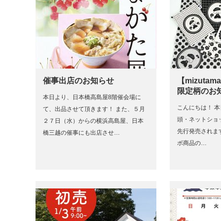
催事出店のお知らせ
【mizuta
限定柄のお
本日より、日本橋高島屋8階催会場に
こんにちは！ 本
て、出品させて頂きます！ また、５月
頭・ネットショ
２７日（水）からの横浜高島屋、日本
先行発売されます、
橋三越の催事にも出店させ…
ボ商品の…