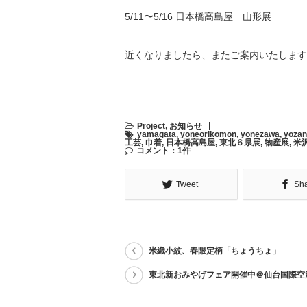
5/11〜5/16 日本橋高島屋 山形展
近くなりましたら、またご案内いたします
Project
,
お知らせ
yamagata
,
yoneorikomon
,
yonezawa
,
yoza
工芸
,
巾着
,
日本橋高島屋
,
東北６県展
,
物産展
,
米
コメント：1件
Tweet
Sh
米織小紋、春限定柄「ちょうちょ」
東北新おみやげフェア開催中＠仙台国際空