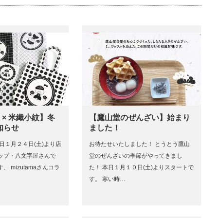
ma × 米織小紋】冬
【鷹山堂のぜんざい】始まり
知らせ
ました！
日１月２４日(土)より店
お待たせいたしました！ とうとう鷹山
ップ・八文字屋さんで
堂のぜんざいの季節がやってきまし
 mizutamaさんコラ
た！ 本日１月１０日(土)よりスタートで
す。 寒い時…