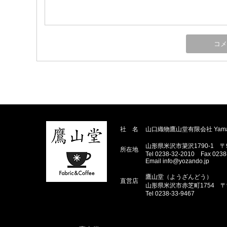
社 名
山口織物鷹山堂有限会社 Yamakuchi
山形県米沢市簗沢1790-1 〒99
所在地
Tel 0238-32-2010 Fax 0238
Email info@yozando.jp
鷹山堂（ようざんどう）
直営店
山形県米沢市赤芝町1754 〒99
Tel 0238-33-9467