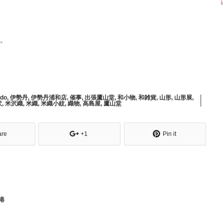
。
ndo
,
伊勢丹
,
伊勢丹浦和店
,
催事
,
出張鷹山堂
,
和小物
,
和雑貨
,
山形
,
山形展
,
沢
,
米沢織
,
米織
,
米織小紋
,
織物
,
高島屋
,
鷹山堂
are
+1
Pin it
港