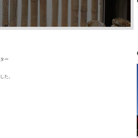
ンター
した。