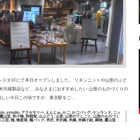
グランスタ1Fにて本日オープンしました。 リネンニットや山形のぶど
米沢織製品など… みなさまにおすすめしたい 山形のものづくりの
難しい今日この頃ですが、東京駅をご…
ndo
,
ystudio
,
アクセサリー
,
えんじゅ
,
かご
,
かごバッグ
,
ケンランド
,
ニッ
鷹山堂
,
和小物
,
和雑貨
,
山ぶどう
,
山形
,
山形のてしごと
,
山形のものづく
木工芸
,
槐
,
物産展
,
籠バッグ
,
米沢
,
米沢織
,
米織
,
米織小紋
,
織物
,
鷹山堂