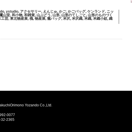
ndo
,
ystudio
,
アクセサリー
,
えんじゅ
,
かご
,
かごバッグ
,
ケンランド
,
ニッ
鷹山堂
,
和小物
,
和雑貨
,
山ぶどう
,
山形
,
山形のてしごと
,
山形のものづく
木工芸
,
東北物産展
,
槐
,
物産展
,
籠バッグ
,
米沢
,
米沢織
,
米織
,
米織小紋
,
織
Orimono Yozando Co.,Ltd.
2-0077
-32-2365