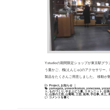
Y.studioの期間限定ショップが東京駅
う蔓かご、槐(えんじゅ)のアクセサリー、
製品をたくさんご用意しました。 移動が
Project
,
お知らせ
yamagata
,
yoneorikomon
,
yonezawa
,
yoza
ト
,
ものづくり
,
やまぶどう蔓
,
リネンニット
,
出張
り
,
山形の工芸
,
山葡萄
,
工芸
,
延寿
,
手仕事
,
木工
,
コメントを書く