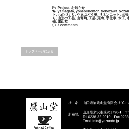
Project
,
お知らせ
yamagata
,
yoneorikomon
,
yonezawa
,
yoza
ト
,
ものづくり
,
やまぶどう蔓
,
リネンニット
,
出張
り
,
山形の工芸
,
山葡萄
,
工芸
,
延寿
,
手仕事
,
木工
,
物
,
鷹山堂
3 comments
トップページに戻る
社 名
山口織物鷹山堂有限会社 Yamakuchi
山形県米沢市簗沢1790-1 〒99
所在地
Tel 0238-32-2010 Fax 0238
Email info@yozando.jp