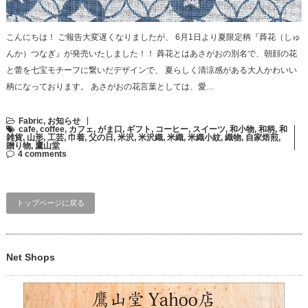
こんにちは！ ご報告大変遅くなりましたが、 6月1日より夏限定柄『蕣花（しゅ
んか）つなぎ』が発売いたしました！！ 蕣花とはあさがおの別名で、朝顔の花
と蕾を七宝モチーフに繋いだデザインで、 夏らしく清涼感がある大人かわいい
柄になっております。 あさがおの花言葉としては、愛…
Fabric
,
お知らせ
cafe
,
coffee
,
カフェ
,
がま口
,
ギフト
,
コーヒー
,
スイーツ
,
和小物
,
和柄
,
和
雑貨
,
山形
,
工芸
,
巾着
,
父の日
,
米沢
,
米沢織
,
米織
,
米織小紋
,
織物
,
自家焙煎
,
贈り物
,
鷹山堂
4 comments
トップページに戻る
Net Shops