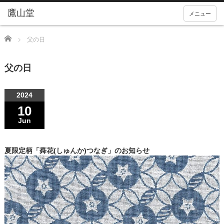
メニュー
Home
父の日
父の日
2024
10
Jun
夏限定柄「蕣花(しゅんか)つなぎ」のお知らせ