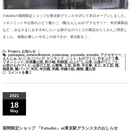
Y.studioの期間限定ショップが東京駅グランスタ1Fにて本日オープンしました。
リネンニットや山形のぶどう蔓かご、槐(えんじゅ)のアクセサリー、米沢織製品
など… みなさまにおすすめしたい 山形のものづくりの製品をたくさんご用意し
ました。 移動が難しい今日この頃ですが、東京駅をご…
Project
,
お知らせ
yamagata
,
yoneorikomon
,
yonezawa
,
yozando
,
ystudio
,
アクセサリー
,
えんじゅ
,
かご
,
かごバッグ
,
ケンランド
,
ニット
,
ものづくり
,
やまぶどう蔓
,
リネンニット
,
出張鷹山堂
,
和小物
,
和雑貨
,
山ぶどう
,
山形
,
山形のてしごと
,
山形のものづくり
,
山形の工芸
,
山葡萄
,
工芸
,
延寿
,
手仕事
,
木工
,
木工芸
,
槐
,
物産展
,
籠バッグ
,
米沢
,
米沢織
,
米織
,
米織小紋
,
織物
,
鷹山堂
コメントを書く
2021
18
May
期間限定ショップ 「Y.studio」at東京駅グランスタのおしらせ