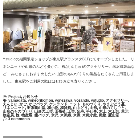
Y.studioの期間限定ショップが東京駅グランスタB1Fにてオープンしました。 リ
ネンニットや山形のぶどう蔓かご、槐(えんじゅ)のアクセサリー、米沢織製品な
ど… みなさまにおすすめしたい 山形のものづくりの製品をたくさんご用意しま
した。 東京駅をご利用の際ははぜひお立ち寄りくださ…
Project
,
お知らせ
yamagata
,
yoneorikomon
,
yonezawa
,
yozando
,
ystudio
,
アクセサリー
,
えんじゅ
,
かご
,
かごバッグ
,
ケンランド
,
ニット
,
ものづくり
,
やまぶどう蔓
,
リネンニット
,
出張鷹山堂
,
和小物
,
和雑貨
,
山ぶどう
,
山形
,
山形のてしごと
,
山形のものづくり
,
山形の工芸
,
山葡萄
,
工芸
,
延寿
,
手仕事
,
木工
,
木工芸
,
東北
物産展
,
槐
,
物産展
,
籠バッグ
,
米沢
,
米沢織
,
米織
,
米織小紋
,
織物
,
鷹山堂
3 comments