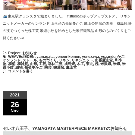
東京駅グランスタで始まりました、 Y.studioのポップアップストア。 リネン
ニットメーカーのケンランド 山形産の葡萄蔓かご 鷹山公開窯の陶器 成島焼 匠
の技でつくった槐工芸 米織小紋を始めとした米沢織製品 山形のものづくりをご
覧ください☺︎ …
Project
,
お知らせ
WEAVEofEDEN
,
yamagata
,
yoneorikomon
,
yonezawa
,
yozando
,
かご
,
ケンランド
,
ストール
,
ものづくり
,
リネン
,
リネンニット
,
出張鷹山堂
,
和小
物
,
和柄
,
和雑貨
,
山形
,
工芸
,
幸林工芸
,
成島焼
,
木工
,
東北
,
槐
,
米沢織
,
米織
,
米
織小紋
,
織物
,
葡萄蔓かご
,
陶芸
,
鳴洲窯
,
鷹山堂
コメントを書く
2021
26
Nov
セレオ八王子、YAMAGATA MASTERPIECE MARKETのお知らせ