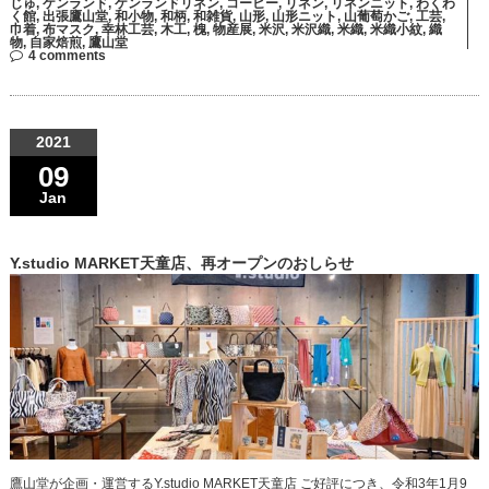
じゅ
,
ケンランド
,
ケンランドリネン
,
コーヒー
,
リネン
,
リネンニット
,
わくわ
く館
,
出張鷹山堂
,
和小物
,
和柄
,
和雑貨
,
山形
,
山形ニット
,
山葡萄かご
,
工芸
,
巾着
,
布マスク
,
幸林工芸
,
木工
,
槐
,
物産展
,
米沢
,
米沢織
,
米織
,
米織小紋
,
織
物
,
自家焙煎
,
鷹山堂
4 comments
2021
09
Jan
Y.studio MARKET天童店、再オープンのおしらせ
鷹山堂が企画・運営するY.studio MARKET天童店 ご好評につき、令和3年1月9