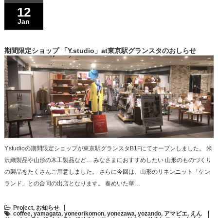
12
Jan
期間限定ショップ 「Y.studio」at東京駅グランスタのおしらせ
Y.studioの期間限定ショップが東京駅グランスタB1Fにてオープンしました。 米
沢織製品や山形の木工製品など… みなさまにおすすめしたい 山形のものづくり
の製品をたくさんご用意しました。 さらに今回は、山形のリネンニット「ケン
ランド」との合同の出店となります。 春めいた華…
Project
,
お知らせ
coffee
,
yamagata
,
yoneorikomon
,
yonezawa
,
yozando
,
アマビエ
,
えん