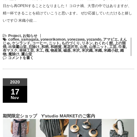
日から再OPENすることとなりました！ コロナ禍、大雪の中ではありますが、
精一杯できることを続けていこうと思います。 ぜひ応援していただけると嬉し
いです◎ 米織小紋…
Project
,
お知らせ
coffee
,
yamagata
,
yoneorikomon
,
yonezawa
,
yozando
,
アマビエ
,
えん
じゅ
,
ケンランド
,
コーヒー
,
ニット
,
ものづくり
,
リネン
,
わくわく館
,
上の畑
焼
,
出張鷹山堂
,
厄除け
,
和柄
,
和雑貨
,
尾花沢市
,
山形
,
山形ニット
,
工芸
,
巾着
,
布マスク
,
幸林工芸
,
木工
,
槐
,
物産展
,
磁器
,
米沢
,
米沢織
,
米織
,
米織小紋
,
織
物
,
魔除け
,
鷹山堂
コメントを書く
2020
17
Nov
期間限定ショップ Y’studio MARKETのご案内