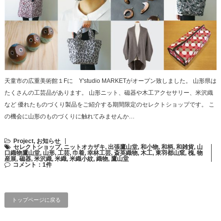
天童市の広重美術館１Fに Y'studio MARKETがオープン致しました。 山形県は
たくさんの工芸品があります。 山形ニット、磁器や木工アクセサリー、米沢織
など 優れたものづくり製品をご紹介する期間限定のセレクトショップです。 こ
の機会に山形のものづくりに触れてみませんか…
Project
,
お知らせ
セレクトショップ
,
ニットオカザキ
,
出張鷹山堂
,
和小物
,
和柄
,
和雑貨
,
山
口織物鷹山堂
,
山形
,
工芸
,
巾着
,
幸林工芸
,
斎英織物
,
木工
,
東羽都山窯
,
槐
,
物
産展
,
磁器
,
米沢織
,
米織
,
米織小紋
,
織物
,
鷹山堂
コメント：1件
トップページに戻る