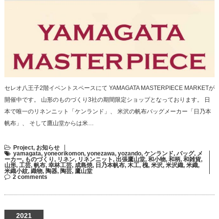
セレオ八王子2階イベントスペースにて YAMAGATA MASTERPIECE MARKETが
開催中です。 山形のものづくり3社の期間限定ショップとなっております。 日
本で唯一のリネンニット「ケンランド」、 米沢の帆布バッグメーカー「日乃本
帆布」、 そして鷹山堂からは米…
Project
,
お知らせ
yamagata
,
yoneorikomon
,
yonezawa
,
yozando
,
ケンランド
,
バッグ
,
メ
ーカー
,
ものづくり
,
リネン
,
リネンニット
,
出張鷹山堂
,
和小物
,
和柄
,
和雑貨
,
山形
,
工芸
,
帆布
,
幸林工芸
,
成島焼
,
日乃本帆布
,
木工
,
槐
,
米沢
,
米沢織
,
米織
,
米織小紋
,
織物
,
陶器
,
陶芸
,
鷹山堂
2 comments
2021