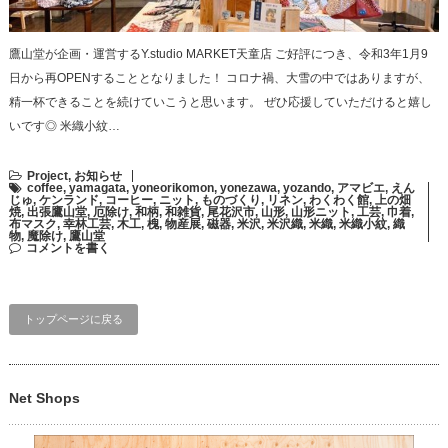
鷹山堂が企画・運営するY.studio MARKET天童店 ご好評につき、令和3年1月9
日から再OPENすることとなりました！ コロナ禍、大雪の中ではありますが、
精一杯できることを続けていこうと思います。 ぜひ応援していただけると嬉し
いです◎ 米織小紋…
Project
,
お知らせ
coffee
,
yamagata
,
yoneorikomon
,
yonezawa
,
yozando
,
アマビエ
,
えん
じゅ
,
ケンランド
,
コーヒー
,
ニット
,
ものづくり
,
リネン
,
わくわく館
,
上の畑
焼
,
出張鷹山堂
,
厄除け
,
和柄
,
和雑貨
,
尾花沢市
,
山形
,
山形ニット
,
工芸
,
巾着
,
布マスク
,
幸林工芸
,
木工
,
槐
,
物産展
,
磁器
,
米沢
,
米沢織
,
米織
,
米織小紋
,
織
物
,
魔除け
,
鷹山堂
コメントを書く
トップページに戻る
Net Shops