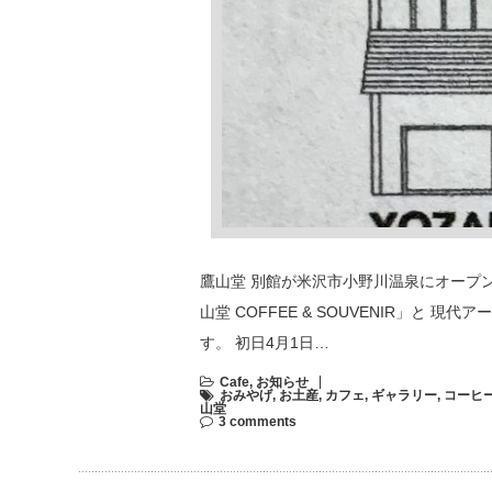
鷹山堂 別館が米沢市小野川温泉にオープ
山堂 COFFEE & SOUVENIR」と 
す。 初日4月1日…
Cafe
,
お知らせ
おみやげ
,
お土産
,
カフェ
,
ギャラリー
,
コーヒ
山堂
3 comments