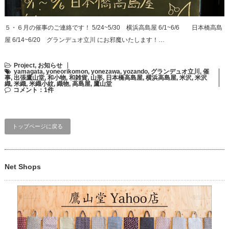
５・６月の催事のご連絡です！ 5/24~5/30 横浜高島屋 6/1~6/6 日本橋高島
屋 6/14~6/20 グランデュオ立川 にお邪魔いたします！…
Project
,
お知らせ
yamagata
,
yoneorikomon
,
yonezawa
,
yozando
,
グランデュオ立川
,
催
事
,
出張鷹山堂
,
和小物
,
和雑貨
,
山形
,
日本橋高島屋
,
横浜高島屋
,
米沢
,
米沢
織
,
米織
,
米織小紋
,
織物
,
高島屋
,
鷹山堂
コメント：1件
トップページに戻る
Net Shops