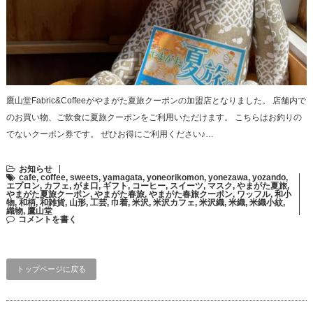
鷹山堂Fabric&Coffeeがやまがた夏旅クーポンの加盟店となりました。 店舗内で
のお買い物、ご飲食に夏旅クーポンをご利用いただけます。 こちらはお釣りの
でないクーポン券です。 ぜひお得にご利用ください♪…
お知らせ
cafe
,
coffee
,
sweets
,
yamagata
,
yoneorikomon
,
yonezawa
,
yozando
,
エプロン
,
カフェ
,
がま口
,
ギフト
,
コーヒー
,
スイーツ
,
マスク
,
やまがた夏旅
,
やまがた夏旅クーポン
,
やまがた春旅
,
やまがた春旅クーポン
,
ワッフル
,
和小
物
,
和柄
,
和雑貨
,
山形
,
工芸
,
巾着
,
米沢
,
米沢カフェ
,
米沢織
,
米織
,
米織小紋
,
織物
,
鷹山堂
コメントを書く
トップページに戻る