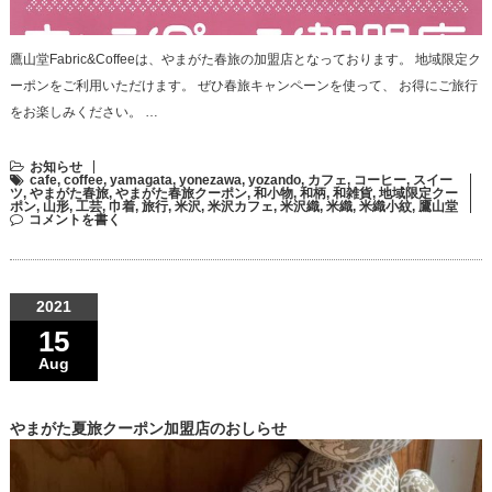
鷹山堂Fabric&Coffeeは、やまがた春旅の加盟店となっております。 地域限定ク
ーポンをご利用いただけます。 ぜひ春旅キャンペーンを使って、 お得にご旅行
をお楽しみください。 …
お知らせ
cafe
,
coffee
,
yamagata
,
yonezawa
,
yozando
,
カフェ
,
コーヒー
,
スイー
ツ
,
やまがた春旅
,
やまがた春旅クーポン
,
和小物
,
和柄
,
和雑貨
,
地域限定クー
ポン
,
山形
,
工芸
,
巾着
,
旅行
,
米沢
,
米沢カフェ
,
米沢織
,
米織
,
米織小紋
,
鷹山堂
コメントを書く
2021
15
Aug
やまがた夏旅クーポン加盟店のおしらせ